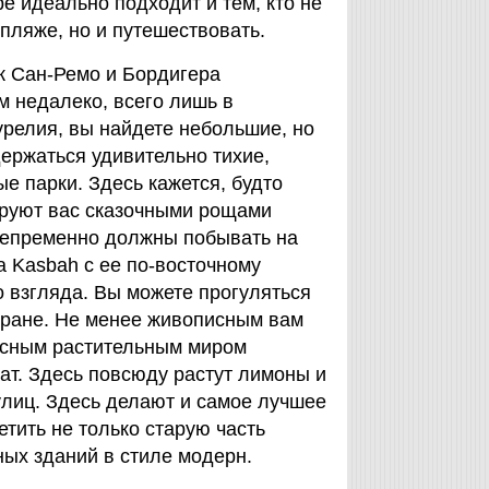
е идеально подходит и тем, кто не
 пляже, но и путешествовать.
ак Сан-Ремо и Бордигера
м недалеко, всего лишь в
урелия, вы найдете небольшие, но
ержаться удивительно тихие,
е парки. Здесь кажется, будто
аруют вас сказочными рощами
непременно должны побывать на
а Kasbah с ее по-восточному
о взгляда. Вы можете прогуляться
оране. Не менее живописным вам
десным растительным миром
ат. Здесь повсюду растут лимоны и
улиц. Здесь делают и самое лучшее
етить не только старую часть
ных зданий в стиле модерн.