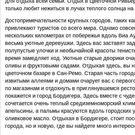
для отдыха всей семьи. Отдых в Цветочной Ривьер
только любит нежиться в лучах теплого солнца на
Достопримечательности крупных городов, таких к
привлекают туристов со всего мира. Однако совсе
нескольких километрах от побережья вдоль Виа А
весьма уютные деревушки. Здесь вас заставят зад
полупустые улочки и необычайной красоты тенисты
время замедляет ход. Уютные старые дворики оч
оливы и фруктовыми садами. Отдыхая здесь, вы 
цветочном базаре в Сан-Ремо. Старая часть город
извитыми аллеями и домами очарует вас с первог
по магазинам и отдохнуть в приглянувшемся рест
покажется и город Бордигера. Здесь вместе с чу
сочетается очень теплый средиземноморский клим
апельсины, а пальмы красуются вдоль городских 
оливковое масло. Отдыхая в Бордигере, стоит пос
города, но и новую, где вы найдете много интерес